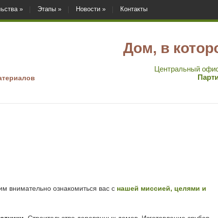
льства »
Этапы »
Новости »
Контакты
Дом, в котор
Центральный офи
Парти
атериалов
им внимательно ознакомиться вас с
нашей миссией, целями и