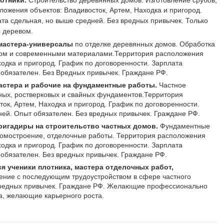
отники.
Строительство деревянных домов. Изготовление срубов,
ложения объектов: Владивосток, Артем, Находка и пригород.
та сдельная, но выше средней. Без вредных привычек. Только
 деревом.
мастера-универсалы
по отделке деревянных домов. Обработка
евом и современными материалами.Территория расположения
ходка и пригород. График по договоренности. Зарплата
 обязателен. Без Вредных привычек. Граждане РФ.
астера и рабочие на фундаментные работы.
Частное
ных, ростверковых и свайных фундаментов.Территория
ок, Артем, Находка и пригород. График по договоренности.
ней. Опыт обязателен. Без вредных привычек. Граждане РФ.
ригадиры на строительство частных домов.
Фундаментные
домостроение, отделочные работы. Территория расположения
ходка и пригород. График по договоренности. Зарплата
 обязателен. Без вредных привычек. Граждане РФ.
я ученики плотника, мастера отделочных работ,
ние с последующим трудоустройством в сфере частного
вредных привычек. Граждане РФ. Желающие профессионально
а, желающие карьерного роста.