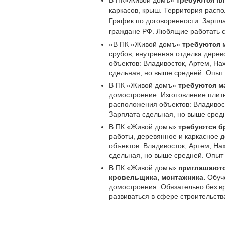
В ПК»Живой домъ»
требуются пл
каркасов, крыш.
Территория распо
График по договоренности. Зарпла
граждане РФ. Любящие работать с
«В ПК «Живой домъ»
требуются 
срубов, внутренняя отделка дер
объектов: Владивосток, Артем, На
сдельная, но выше средней. Опыт
В ПК «Живой домъ»
требуются м
домостроение. Изготовление плит
расположения объектов: Владивост
Зарплата сдельная, но выше сред
В ПК «Живой домъ»
требуются б
работы, деревянное и каркасное 
объектов: Владивосток, Артем, На
сдельная, но выше средней. Опыт
В ПК «Живой домъ»
приглашаютс
кровельщика, монтажника.
Обуче
домостроения. Обязательно без 
развиваться в сфере строительств